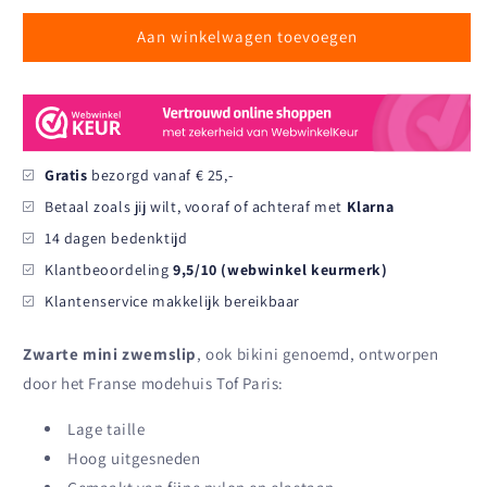
Paris
Paris
-
-
Aan winkelwagen toevoegen
Zwembikini
Zwembikini
-
-
Zwart
Zwart
Gratis
bezorgd vanaf € 25,-
Betaal zoals jij wilt, vooraf of achteraf met
Klarna
14 dagen bedenktijd
Klantbeoordeling
9,5/10 (webwinkel keurmerk)
Klantenservice makkelijk bereikbaar
Zwarte mini zwemslip
, ook bikini genoemd, ontworpen
door het Franse modehuis Tof Paris:
Lage taille
Hoog uitgesneden