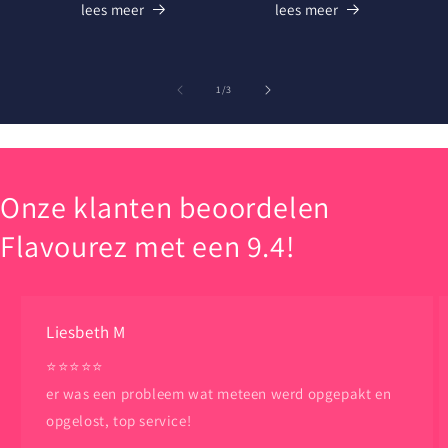
lees meer
lees meer
van
1
/
3
Onze klanten beoordelen
Flavourez met een 9.4!
Liesbeth M
⭐️⭐️⭐️⭐️⭐️
er was een probleem wat meteen werd opgepakt en
opgelost, top service!