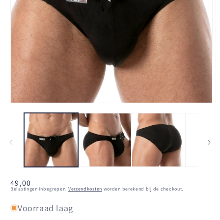
Media
M
1
2
openen
o
in
i
modaal
m
Normale
49,00
Belastingen inbegrepen.
Verzendkosten
worden berekend bij de checkout.
prijs
Voorraad laag