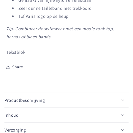
Gemaakt van fijne nylon en elastaan
Zeer dunne tailleband met trekkoord
Tof Paris logo op de heup
Tip! Combineer de swimwear met een mooie tank top,
harnas of bicep bands.
Tekstblok
Share
I
n
Productbeschrijving
k
l
Inhoud
a
p
Verzorging