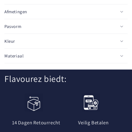
b
a
Afmetingen
r
e
Pasvorm
c
o
Kleur
n
t
Materiaal
e
n
Flavourez biedt:
t
14 Dagen Retourrecht
Veilig Betalen