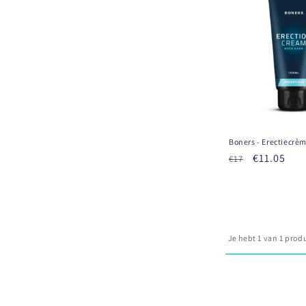
e
:
Boners - Erectiecrèm
Normale
Aanbiedin
€11.05
€17
prijs
Je hebt 1 van 1 pro