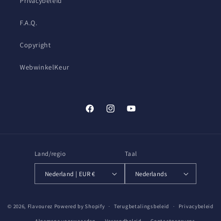
Privacybeleid
F.A.Q.
Copyright
WebwinkelKeur
Facebook
Instagram
YouTube
Land/regio
Taal
Nederland | EUR €
Nederlands
Betaalmethoden
© 2026,
Flavourez
Powered by Shopify
Terugbetalingsbeleid
Privacybeleid