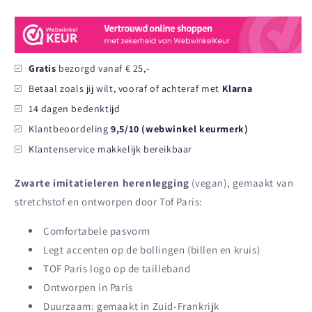
Legging
Legging
-
-
Black
Black
&amp;
&amp;
Vegan
Vegan
Gratis
bezorgd vanaf € 25,-
Betaal zoals jij wilt, vooraf of achteraf met
Klarna
14 dagen bedenktijd
Klantbeoordeling
9,5/10 (webwinkel keurmerk)
Klantenservice makkelijk bereikbaar
Zwarte imitatieleren herenlegging
(vegan), gemaakt van
stretchstof en ontworpen door Tof Paris:
Comfortabele pasvorm
Legt accenten op de bollingen (billen en kruis)
TOF Paris logo op de tailleband
Ontworpen in Paris
Duurzaam: gemaakt in Zuid-Frankrijk