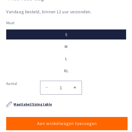
Vandaag besteld, binnen 12 uur verzonden.
Maat
S
M
L
XL
Aantal
Aantal
Aantal
Aantal
verlagen
verhogen
voor
voor
Maattabel/Sizing table
Tof
Tof
Paris
Paris
-
-
Aan winkelwagen toevoegen
Fetish
Fetish