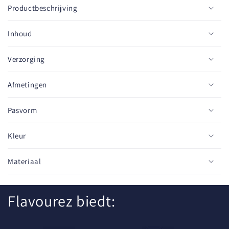
n
Productbeschrijving
k
l
Inhoud
a
p
Verzorging
b
a
Afmetingen
r
e
Pasvorm
c
o
Kleur
n
t
Materiaal
e
n
Flavourez biedt:
t