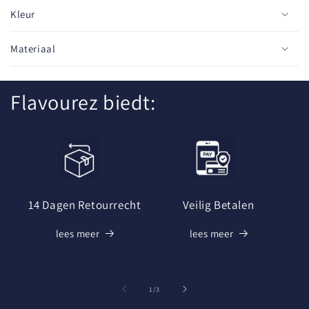
o
Kleur
n
t
Materiaal
e
n
Flavourez biedt:
t
14 Dagen Retourrecht
Veilig Betalen
lees meer
lees meer
van
1
/
3