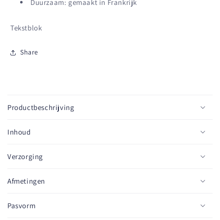
Duurzaam: gemaakt in Frankrijk
Tekstblok
Share
I
n
Productbeschrijving
k
l
Inhoud
a
p
Verzorging
b
a
Afmetingen
r
e
Pasvorm
c