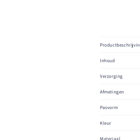
I
Productbeschrijvi
n
k
Inhoud
l
Verzorging
a
p
Afmetingen
b
a
Pasvorm
r
Kleur
e
c
Materiaal