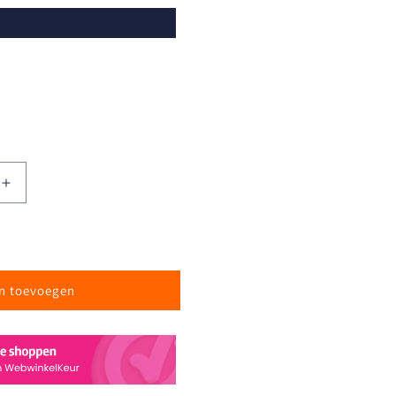
Aantal
verhogen
voor
Weekly
Tank
Top
n toevoegen
-
Lichtblauw