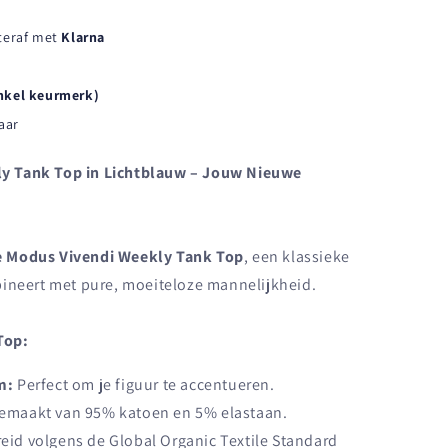
hteraf met
Klarna
nkel keurmerk)
aar
y Tank Top in Lichtblauw – Jouw Nieuwe
e Modus Vivendi Weekly Tank Top
, een klassieke
bineert met pure, moeiteloze mannelijkheid.
Top:
m:
Perfect om je figuur te accentueren.
maakt van 95% katoen en 5% elastaan.
eid volgens de Global Organic Textile Standard