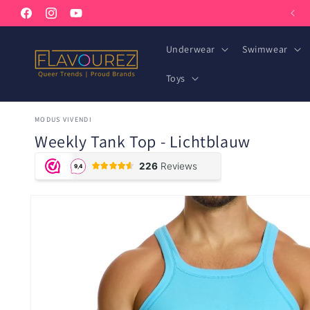
Meteen
Welkom in onze winkel
naar de
Facebook
Instagram
YouTube
content
Underwear
Swimwear
Toys
MODUS VIVENDI
Weekly Tank Top - Lichtblauw
Ga direct naar
productinformatie