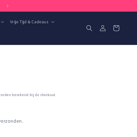
Goed bereikbaar per telefoon en whatsapp: +31 (0) 85 051 6393
Vrije Tijd & Cadeaus
Inloggen
Winkelwagen
orden berekend bij de checkout.
 verzonden.