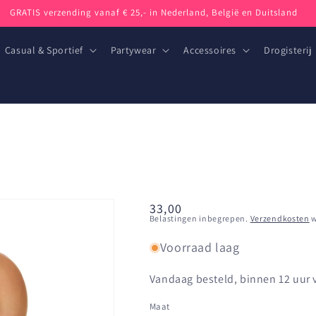
GRATIS verzending vanaf € 25,- in Nederland, België en Duitsland
Casual & Sportief
Partywear
Accessoires
Drogisterij
Normale
33,00
Belastingen inbegrepen.
Verzendkosten
w
prijs
Voorraad laag
Vandaag besteld, binnen 12 uur
Maat