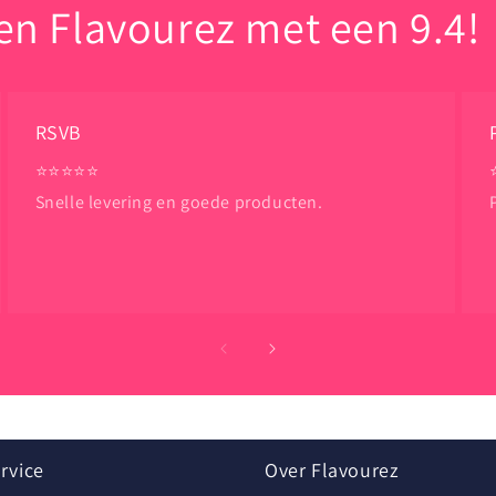
n Flavourez met een 9.4!
RSVB
⭐️⭐️⭐️⭐️⭐️
Snelle levering en goede producten.
rvice
Over Flavourez