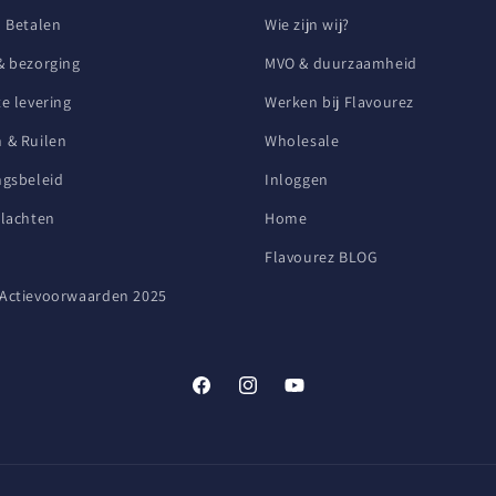
n Betalen
Wie zijn wij?
& bezorging
MVO & duurzaamheid
e levering
Werken bij Flavourez
 & Ruilen
Wholesale
ngsbeleid
Inloggen
Klachten
Home
Flavourez BLOG
Actievoorwaarden 2025
Facebook
Instagram
YouTube