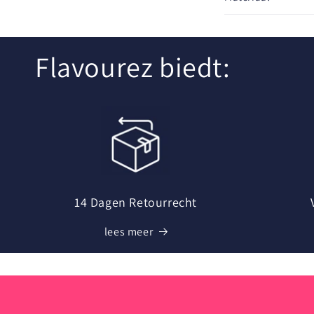
o
n
Flavourez biedt:
t
e
n
t
14 Dagen Retourrecht
lees meer