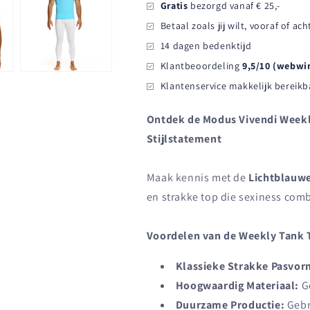
Gratis
bezorgd vanaf € 25,-
Betaal zoals jij wilt, vooraf of ac
14 dagen bedenktijd
Klantbeoordeling
9,5/10 (webwi
Klantenservice makkelijk bereikb
Ontdek de Modus Vivendi Weekl
Stijlstatement
Maak kennis met de
Lichtblauw
en strakke top die sexiness com
Voordelen van de Weekly Tank 
Klassieke Strakke Pasvor
Hoogwaardig Materiaal:
Ge
Duurzame Productie:
Gebr