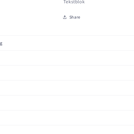
Tekstblok
Share
ng