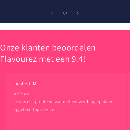
van
1
/
3
Onze klanten beoordelen
Flavourez met een 9.4!
Liesbeth M
⭐️⭐️⭐️⭐️⭐️
er was een probleem wat meteen werd opgepakt en
opgelost, top service!