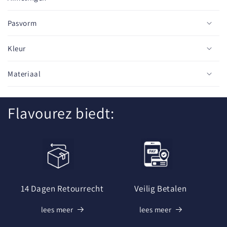
r
e
Pasvorm
c
o
Kleur
n
t
Materiaal
e
n
Flavourez biedt:
t
14 Dagen Retourrecht
Veilig Betalen
lees meer
lees meer