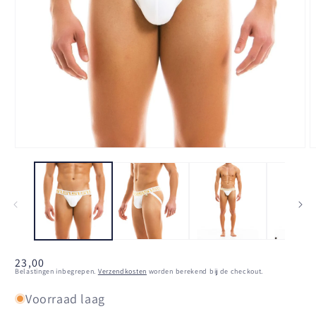
Media
M
1
2
openen
o
in
i
modaal
m
Normale
23,00
Belastingen inbegrepen.
Verzendkosten
worden berekend bij de checkout.
prijs
Voorraad laag