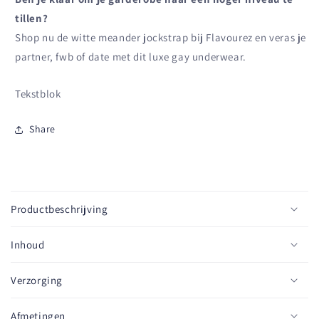
tillen?
Shop nu de witte meander jockstrap bij Flavourez en veras je
partner, fwb of date met dit luxe gay underwear.
Tekstblok
Share
I
n
Productbeschrijving
k
l
Inhoud
a
p
Verzorging
b
a
Afmetingen