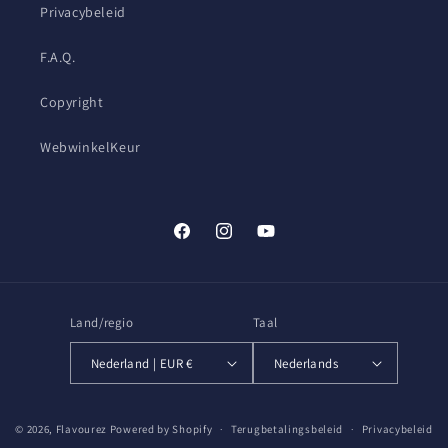
Privacybeleid
F.A.Q.
Copyright
WebwinkelKeur
Facebook
Instagram
YouTube
Land/regio
Taal
Nederland | EUR €
Nederlands
Betaalmethoden
© 2026,
Flavourez
Powered by Shopify
Terugbetalingsbeleid
Privacybeleid