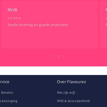
RSVB
⭐️⭐️⭐️⭐️⭐️
Snelle levering en goede producten.
rvice
Over Flavourez
n Betalen
Wie zijn wij?
& bezorging
MVO & duurzaamheid