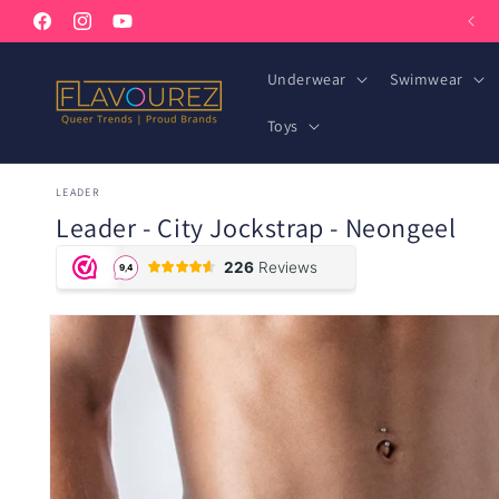
Meteen
Welkom in onze winkel
naar de
Facebook
Instagram
YouTube
content
Underwear
Swimwear
Toys
LEADER
Leader - City Jockstrap - Neongeel
Ga direct naar
productinformatie