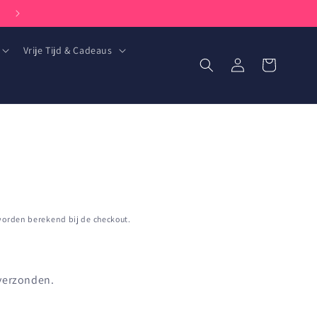
Goed bereikbaar per telefoon en whatsapp: +31 (0) 85 051 6393
Vrije Tijd & Cadeaus
Inloggen
Winkelwagen
orden berekend bij de checkout.
 verzonden.