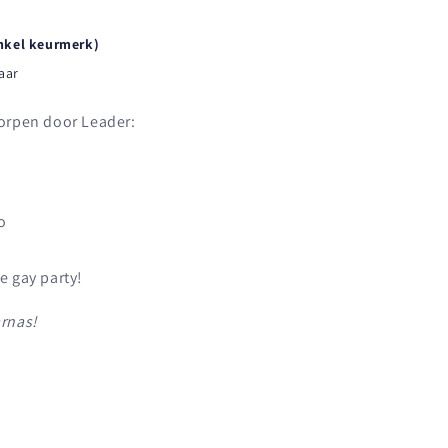
nkel keurmerk)
aar
orpen door Leader:
o
e gay party!
rnas!