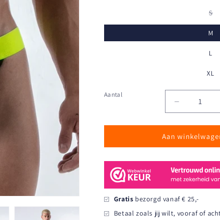
Va
S
ui
of
M
ni
be
L
XL
Aantal
Aantal
Aantal
verlagen
voor
Aan winkelwage
Leader
-
City
Jockstrap
-
Neongeel
Gratis
bezorgd vanaf € 25,-
Betaal zoals jij wilt, vooraf of ac