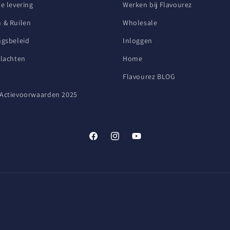
e levering
Werken bij Flavourez
 & Ruilen
Wholesale
ngsbeleid
Inloggen
Klachten
Home
Flavourez BLOG
Actievoorwaarden 2025
Facebook
Instagram
YouTube