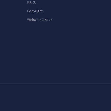
F.A.Q.
Copyright
WebwinkelKeur
Betaa