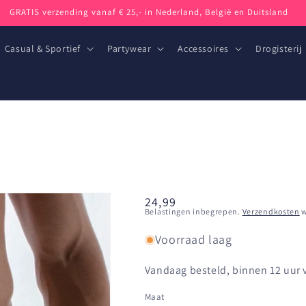
GRATIS verzending vanaf € 25,- in Nederland, België en Duitsland
Casual & Sportief
Partywear
Accessoires
Drogisterij
Normale
24,99
Belastingen inbegrepen.
Verzendkosten
w
prijs
Voorraad laag
Vandaag besteld, binnen 12 uur
Maat