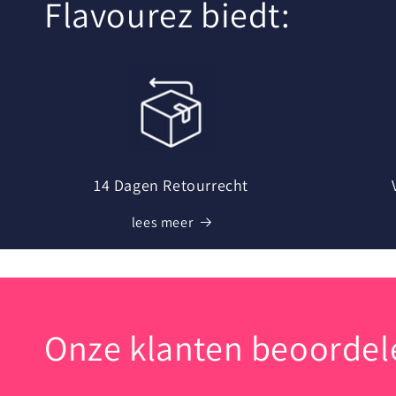
Flavourez biedt:
t
e
n
t
14 Dagen Retourrecht
lees meer
Onze klanten beoordele