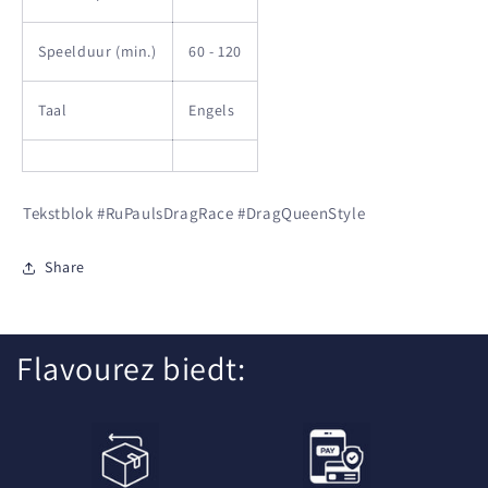
Speelduur (min.)
60 - 120
Taal
Engels
Tekstblok #RuPaulsDragRace #DragQueenStyle
Share
Flavourez biedt: