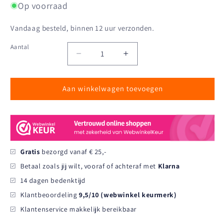
Op voorraad
Vandaag besteld, binnen 12 uur verzonden.
Aantal
Aantal
Aantal
Aantal
verlagen
verhogen
voor
voor
Aan winkelwagen toevoegen
Extravaganza:
Extravaganza:
strategisch
strategisch
lip-
lip-
sync
sync
battle
battle
bordspel
bordspel
Gratis
bezorgd vanaf € 25,-
Betaal zoals jij wilt, vooraf of achteraf met
Klarna
14 dagen bedenktijd
Klantbeoordeling
9,5/10 (webwinkel keurmerk)
Klantenservice makkelijk bereikbaar