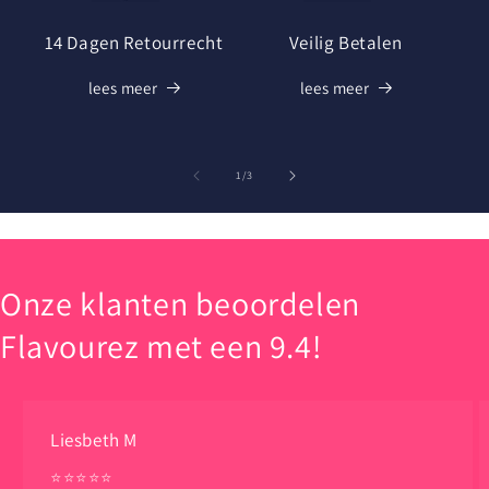
14 Dagen Retourrecht
Veilig Betalen
lees meer
lees meer
van
1
/
3
Onze klanten beoordelen
Flavourez met een 9.4!
Liesbeth M
⭐️⭐️⭐️⭐️⭐️