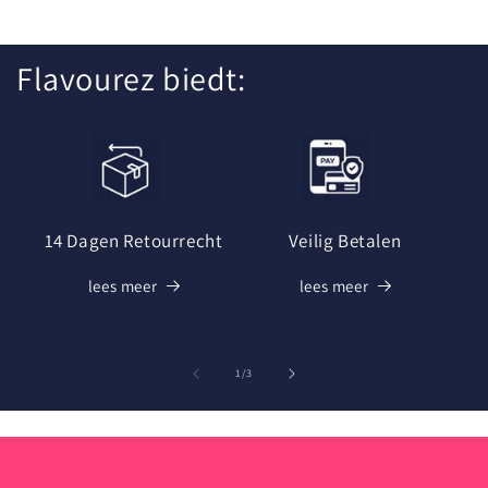
Flavourez biedt:
14 Dagen Retourrecht
Veilig Betalen
lees meer
lees meer
van
1
/
3