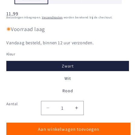
Normale
11,99
Belastingen inbegrepen.
Verzendkosten
worden berekend bij de checkout.
prijs
Voorraad laag
Vandaag besteld, binnen 12 uur verzonden.
Kleur
Zwart
Wit
Rood
Aantal
Aantal
Aantal
Aantal
verlagen
verhogen
voor
voor
Aan winkelwagen toevoegen
Cocky
Cocky