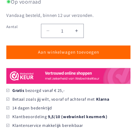
Op voorraad
Vandaag besteld, binnen 12 uur verzonden.
Aantal
Aantal
Aantal
Aantal
verlagen
verhogen
voor
voor
Aan winkelwagen toevoegen
Canceled
Canceled
#2020
#2020
Mok
Mok
Gratis
bezorgd vanaf € 25,-
Betaal zoals jij wilt, vooraf of achteraf met
Klarna
14 dagen bedenktijd
Klantbeoordeling
9,5/10 (webwinkel keurmerk)
Klantenservice makkelijk bereikbaar