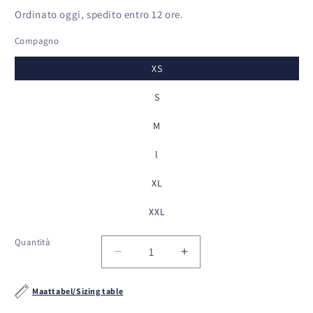
Ordinato oggi, spedito entro 12 ore.
Compagno
XS
S
M
l
XL
XXL
Quantità
Quantità
Diminuisci
Aumenta
quantità
quantità
per
per
Maattabel/Sizing table
Tof
Tof