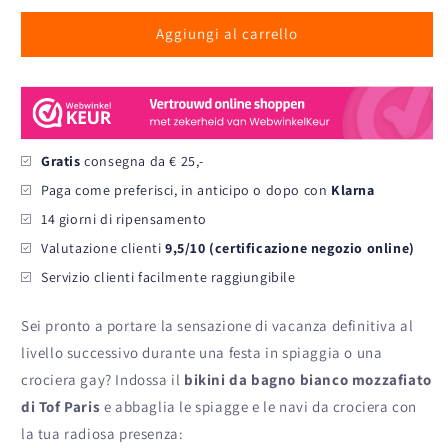
Paris
Paris
-
-
Aggiungi al carrello
Zwembikini
Zwembikini
-
-
Wit
Wit
Gratis
consegna da € 25,-
Paga come preferisci, in anticipo o dopo con
Klarna
14 giorni di ripensamento
Valutazione clienti
9,5/10 (certificazione negozio online)
Servizio clienti facilmente raggiungibile
Sei pronto a portare la sensazione di vacanza definitiva al
livello successivo durante una festa in spiaggia o una
crociera gay? Indossa il
bikini da bagno bianco mozzafiato
di Tof Paris
e abbaglia le spiagge e le navi da crociera con
la tua radiosa presenza: