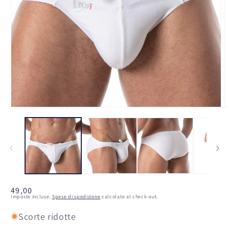
Apri
A
contenuti
c
multimediali
m
1
2
in
i
finestra
f
modale
m
Prezzo
49,00
Imposte incluse.
Spese di spedizione
calcolate al check-out.
di
listino
Scorte ridotte