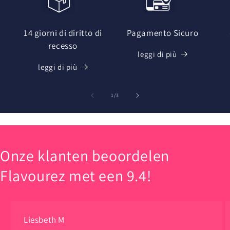
e
14 giorni di diritto di
Pagamento Sicuro
recesso
leggi di più
leggi di più
su
1
/
3
Onze klanten beoordelen
Flavourez met een 9.4!
Liesbeth M