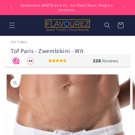
Vai
Spedizione GRATIS da € 25,- nei Paesi Bassi, Belgio e
direttamente
Germania
ai contenuti
Carrello
TOF PARIS
Tof Paris - Zwembikini - Wit
Passa alle
informazioni
sul prodotto