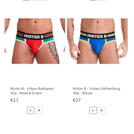
listino
listino
Mister B - Urban Budapest
Mister B - Urban Gothenburg
Slip - Rood & Groen
Slip - Blauw
Prezzo
€27
Prezzo
€27
di
di
S
M
S
M
listino
listino