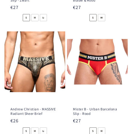
Slip - Zwart
Blauw & Rood
Prezzo
€27
Prezzo
€27
di
di
S
M
L
S
M
listino
listino
Andrew Christian - MASSIVE
Mister B - Urban Barcelona
Radiant Sheer Brief
Slip - Rood
Prezzo
€26
Prezzo
€27
di
di
S
M
L
S
M