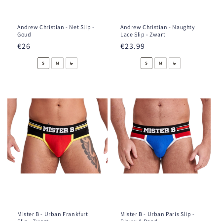
Andrew Christian - Net Slip -
Andrew Christian - Naughty
Goud
Lace Slip - Zwart
Prezzo
€26
Prezzo
€23.99
di
di
S
M
L
S
M
L
listino
listino
Mister B - Urban Frankfurt
Mister B - Urban Paris Slip -