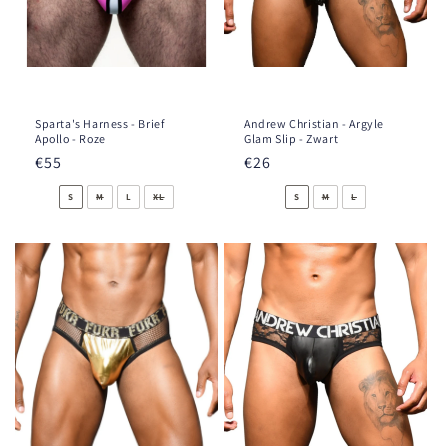
Sparta's Harness - Brief
Andrew Christian - Argyle
Apollo - Roze
Glam Slip - Zwart
Prezzo
€55
Prezzo
€26
di
di
S
M
L
XL
S
M
L
listino
listino