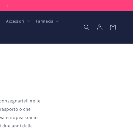
Facilmente raggiungibile via telefono e WhatsApp: +31 (0) 85 051 6393
Accessori
Farmacia
Accedi
Carrello
consegnarteli nelle
trasporto o che
tiva europea siamo
i due anni dalla