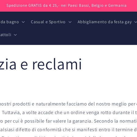
Spedizione GRATIS da € 25,- nei Paesi Bassi, Belgio e Germania
 da bagno
Casual e Sportivo
Abbigliamento da festa gay
attoli
ia e reclami
ostri prodotti e naturalmente facciamo del nostro meglio per 
. Tuttavia, a volte accade che un ordine venga rotto durante il 
o per cui è possibile far valere la garanzia. Secondo la norma
alsiasi difetto di conformità che si manifesti entro il termine d