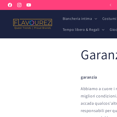
Vai
Benvenuto nel nostro negozio
direttamente
Facebook
Instagram
YouTube
ai contenuti
Biancheria intima
Costumi
Tempo libero & Regali
Gioc
Garanz
garanzia
Abbiamo a cuore i n
migliori condizioni
accada qualcos'altr
responsabili per qu