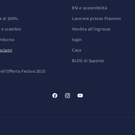
RSI e sostenibilità
a al 100%.
Lavorare presso Flavorez
e e scambio
Vendita all'ingrosso
rimborso
login
reclami
Casa
BLOG di Saporez
ell'Offerta Festiva 2025
Facebook
Instagram
YouTube