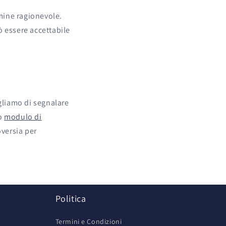
rmine ragionevole.
ò essere accettabile
gliamo di segnalare
ro
modulo di
oversia per
z
Politica
Termini e Condizioni