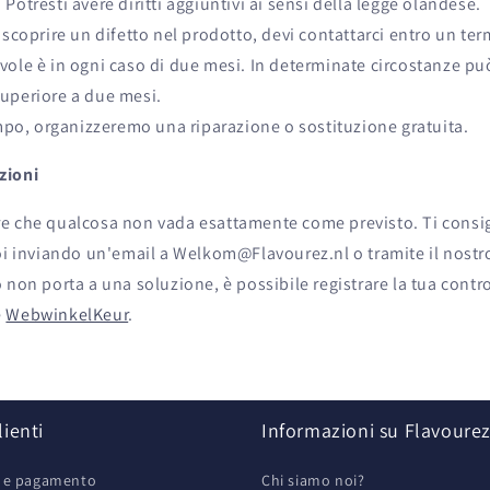
Potresti avere diritti aggiuntivi ai sensi della legge olandese.
 scoprire un difetto nel prodotto, devi contattarci entro un te
ole è in ogni caso di due mesi. In determinate circostanze pu
uperiore a due mesi.
empo, organizzeremo una riparazione o sostituzione gratuita.
zioni
e che qualcosa non vada esattamente come previsto. Ti consi
noi inviando un'email a Welkom@Flavourez.nl o tramite il nost
o non porta a una soluzione, è possibile registrare la tua contr
e
WebwinkelKeur
.
lienti
Informazioni su Flavoure
e e pagamento
Chi siamo noi?