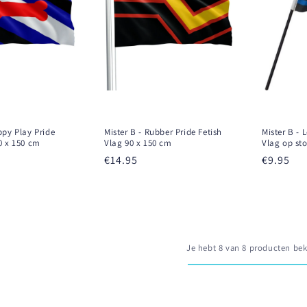
ppy Play Pride
Mister B - Rubber Pride Fetish
Mister B - 
0 x 150 cm
Vlag 90 x 150 cm
Vlag op st
Prezzo
€14.95
Prezzo
€9.95
di
di
listino
listino
Je hebt 8 van 8 producten be