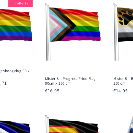
In offerta
egenboogvlag 90 x
Mister B - Progress Pride Flag
Mister B - 
ezzo
.71
90cm x 150 cm
150 cm
ontato
Prezzo
€16.95
Prezzo
€14.95
di
di
listino
listino