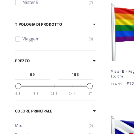
z
Mister B
7
i
TIPOLOGIA DI PRODOTTO
o
Vlaggen
8
n
e
PREZZO
Mister B - R
-
:
150 cm
Prezzo
Pr
€12
€14.95
di
sc
6.8
9.3
11.9
14.4
17
listino
COLORE PRINCIPALE
Mix
2