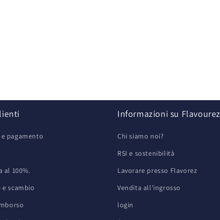
lienti
Informazioni su Flavoure
e e pagamento
Chi siamo noi?
RSI e sostenibilità
a al 100%.
Lavorare presso Flavorez
e e scambio
Vendita all'ingrosso
rimborso
login