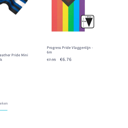
Progress Pride Vlaggenlijn -
6m
Leather Pride Mini
Prezzo
Prezzo
€6.76
ok
€7.95
di
scontato
listino
keken