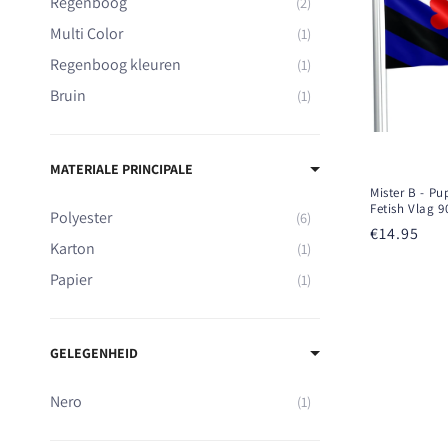
Regenboog
2
Multi Color
1
Regenboog kleuren
1
Bruin
1
MATERIALE PRINCIPALE
Mister B - Pu
Fetish Vlag 9
Polyester
6
Prezzo
€14.95
Karton
1
di
Papier
1
listino
GELEGENHEID
Nero
1