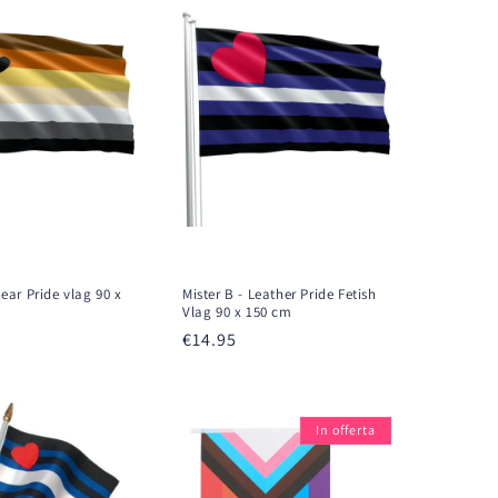
Bear Pride vlag 90 x
Mister B - Leather Pride Fetish
Vlag 90 x 150 cm
Prezzo
€14.95
di
listino
In offerta