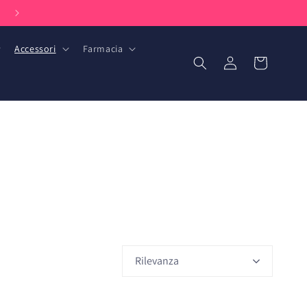
Facilmente raggiungibile via telefono e WhatsApp: +31 (0) 85 051 6393
Accessori
Farmacia
Accedi
Carrello
Rilevanza