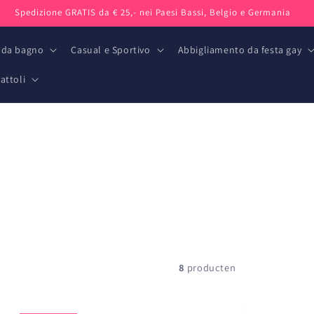
Spedizione GRATIS da € 25,- nei Paesi Bassi, Belgio e Germania
 da bagno
Casual e Sportivo
Abbigliamento da festa gay
attoli
8
producten