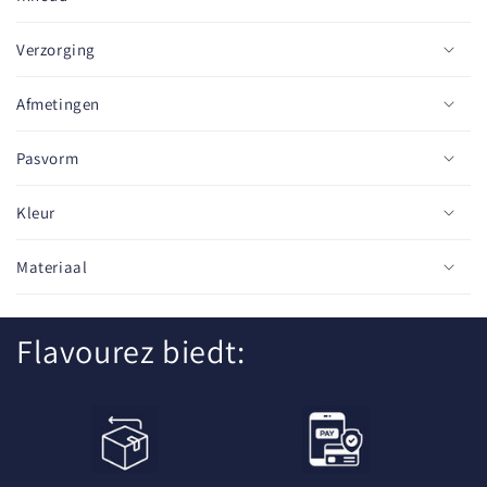
a
p
Verzorging
b
a
Afmetingen
r
e
Pasvorm
c
o
Kleur
n
t
Materiaal
e
n
Flavourez biedt:
t