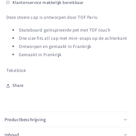
Klantenservice makkelijk bereikbaar
Deze stoere cap is ontworpen door TOF Paris:
Skateboard geïnspireerde pet met TOF touch
One size fits all cap met mini-snaps op de achterkant
Ontworpen en gemaakt in Frankrijk
Gemaakt in Frankrijk
Tekstblok
Share
I
n
Productbeschrijving
k
l
Inhoud