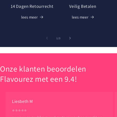
14 Dagen Retourrecht
Veilig Betalen
lees meer
lees meer
van
1
/
3
Onze klanten beoordelen
Flavourez met een 9.4!
Liesbeth M
⭐️⭐️⭐️⭐️⭐️