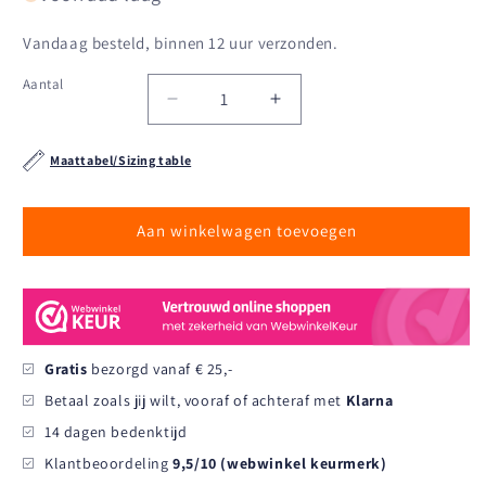
Vandaag besteld, binnen 12 uur verzonden.
Aantal
Aantal
Aantal
Aantal
verlagen
verhogen
voor
voor
Maattabel/Sizing table
Tof
Tof
Paris
Paris
-
-
Aan winkelwagen toevoegen
Circuit
Circuit
Cap
Cap
Rood
Rood
Gratis
bezorgd vanaf € 25,-
Betaal zoals jij wilt, vooraf of achteraf met
Klarna
14 dagen bedenktijd
Klantbeoordeling
9,5/10 (webwinkel keurmerk)