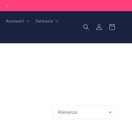
Facilmente raggiungibile via telefono e WhatsApp: +31 (0) 85 051 6393
Accessori
Farmacia
Accedi
Carrello
Rilevanza