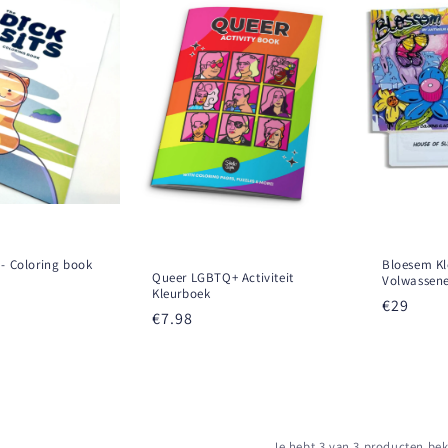
 - Coloring book
Bloesem Kl
Queer LGBTQ+ Activiteit
Volwassen
Kleurboek
Prezzo
€29
Prezzo
€7.98
di
di
listino
listino
Je hebt 3 van 3 producten be