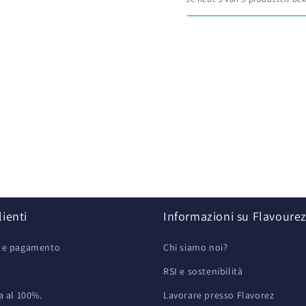
lienti
Informazioni su Flavoure
e e pagamento
Chi siamo noi?
RSI e sostenibilità
a al 100%.
Lavorare presso Flavorez