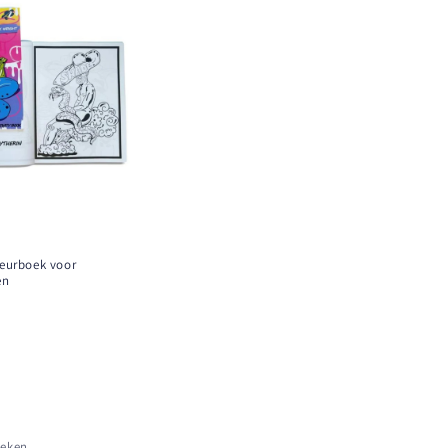
eurboek voor
en
keken