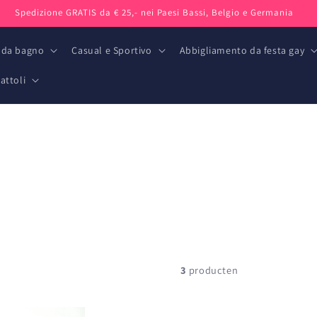
Spedizione GRATIS da € 25,- nei Paesi Bassi, Belgio e Germania
 da bagno
Casual e Sportivo
Abbigliamento da festa gay
attoli
3
producten