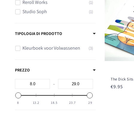
z
Reroll Works
1
Studio Soph
1
i
o
TIPOLOGIA DI PRODOTTO
n
Kleurboek voor Volwassenen
3
e
PREZZO
:
The Dick Sits
-
Prezzo
€9.95
di
listino
8
13.2
18.5
23.7
29