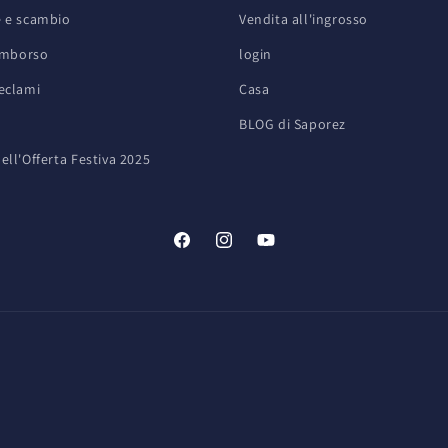
e e scambio
Vendita all'ingrosso
rimborso
login
reclami
Casa
BLOG di Saporez
ell'Offerta Festiva 2025
Facebook
Instagram
YouTube