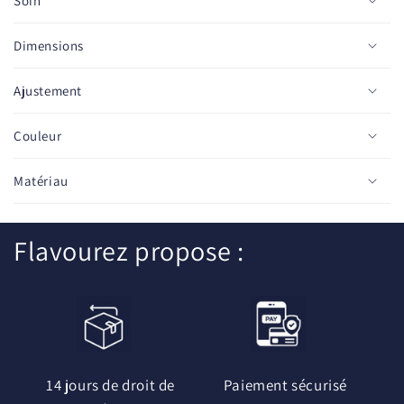
Soin
u
r
Dimensions
é
d
Ajustement
u
c
Couleur
t
i
Matériau
b
l
Flavourez propose :
e
14 jours de droit de
Paiement sécurisé