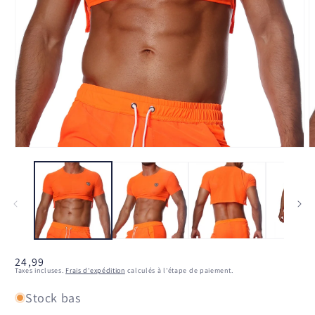
Ouvrir
O
le
l
média
m
1
2
dans
d
une
u
fenêtre
f
modale
m
Prix
24,99
Taxes incluses.
Frais d'expédition
calculés à l'étape de paiement.
habituel
Stock bas