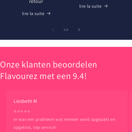
retour
lire la suite
lire la suite
de
1
/
3
Onze klanten beoordelen
Flavourez met een 9.4!
Liesbeth M
⭐️⭐️⭐️⭐️⭐️
er was een probleem wat meteen werd opgepakt en
opgelost, top service!