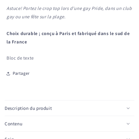
Astuce! Portez le crop top lors d'une gay Pride, dans un club
gay ou une fête sur la plage.
Choix durable ; conçu à Paris et fabriqué dans le sud de
la France
Bloc de texte
Partager
C
o
Description du produit
n
t
Contenu
e
n