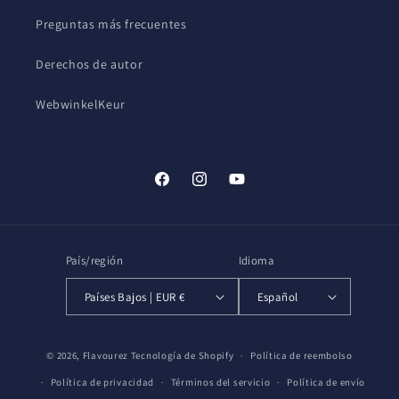
Preguntas más frecuentes
Derechos de autor
WebwinkelKeur
Facebook
Instagram
YouTube
País/región
Idioma
Países Bajos | EUR €
Español
Formas
© 2026,
Flavourez
Tecnología de Shopify
Política de reembolso
de
Política de privacidad
Términos del servicio
Política de envío
pago