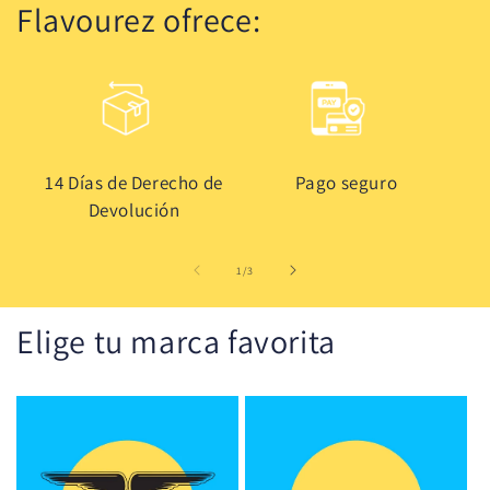
Flavourez ofrece:
14 Días de Derecho de
Pago seguro
Devolución
de
1
/
3
Elige tu marca favorita