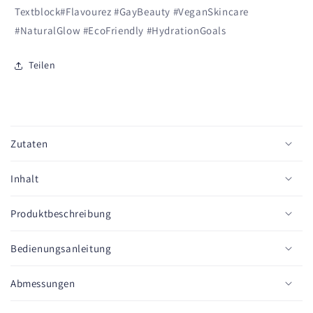
Textblock#Flavourez #GayBeauty #VeganSkincare
#NaturalGlow #EcoFriendly #HydrationGoals
Teilen
E
i
Zutaten
n
k
Inhalt
l
a
Produktbeschreibung
p
p
Bedienungsanleitung
b
a
Abmessungen
r