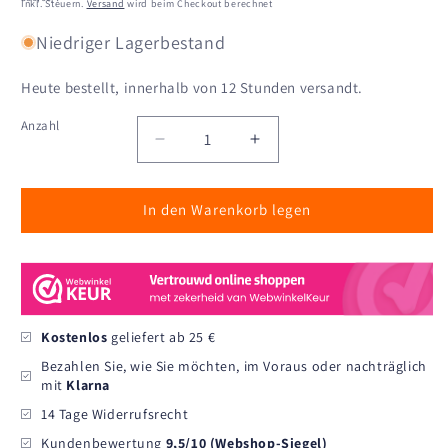
Preis
Inkl. Steuern.
Versand
wird beim Checkout berechnet
Niedriger Lagerbestand
Heute bestellt, innerhalb von 12 Stunden versandt.
Anzahl
Anzahl
Verringere
Erhöhe
die
die
Menge
Menge
In den Warenkorb legen
für
für
On
On
My
My
Face
Face
Please!
Please!
Feuchtigkeitsspendende
Feuchtigkeitsspendend
Tagescreme
Tagescreme
Kostenlos
geliefert ab 25 €
-
-
Bezahlen Sie, wie Sie möchten, im Voraus oder nachträglich
50
50
mit
Klarna
ml
ml
14 Tage Widerrufsrecht
Kundenbewertung
9,5/10 (Webshop-Siegel)