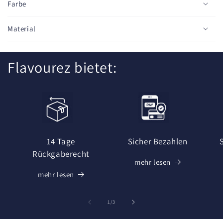
e
Farbe
r
I
Material
n
h
Flavourez bietet:
a
l
t
14 Tage
Sicher Bezahlen
Rückgaberecht
mehr lesen
mehr lesen
von
1
/
3