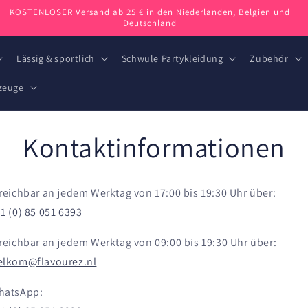
KOSTENLOSER Versand ab 25 € in den Niederlanden, Belgien und
Deutschland
Lässig & sportlich
Schwule Partykleidung
Zubehör
zeuge
Kontaktinformationen
reichbar an jedem Werktag von 17:00 bis 19:30 Uhr über:
1 (0) 85 051 6393
reichbar an jedem Werktag von 09:00 bis 19:30 Uhr über:
elkom@flavourez.nl
hatsApp: