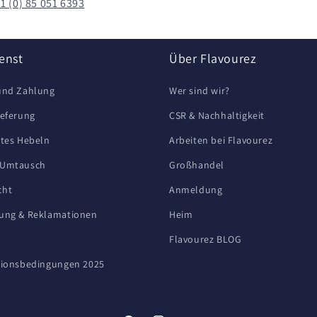
1 (0) 85 051 6393
enst
Über Flavourez
und Zahlung
Wer sind wir?
ieferung
CSR & Nachhaltigkeit
etes Hebeln
Arbeiten bei Flavourez
 Umtausch
Großhandel
cht
Anmeldung
tung & Reklamationen
Heim
Flavourez BLOG
tionsbedingungen 2025