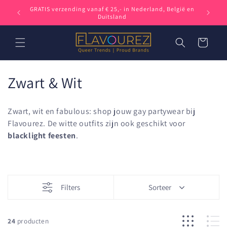
Meteen
, België en
In verban
naar de
content
Winkelwagen
C
Zwart & Wit
o
Zwart, wit en fabulous: shop jouw gay partywear bij
l
Flavourez. De witte outfits zijn ook geschikt voor
blacklight feesten
.
l
e
c
Filters
Sorteer
t
i
24
producten