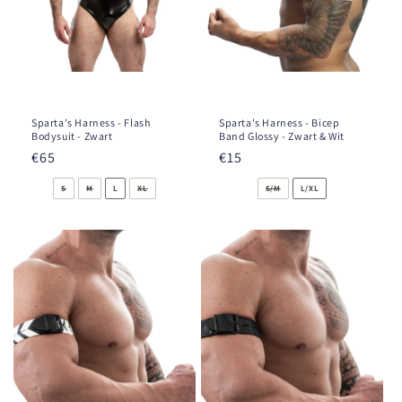
Sparta's Harness - Flash
Sparta's Harness - Bicep
Bodysuit - Zwart
Band Glossy - Zwart & Wit
Normale
€65
Normale
€15
prijs
prijs
S
M
L
XL
S/M
L/XL