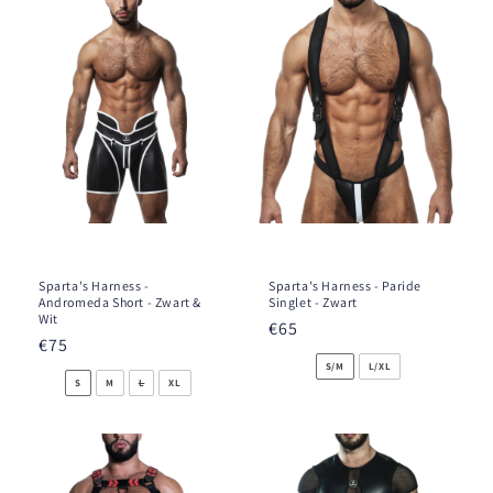
Sparta's Harness -
Sparta's Harness - Paride
Andromeda Short - Zwart &
Singlet - Zwart
Wit
Normale
€65
Normale
€75
prijs
prijs
S/M
L/XL
S
M
L
XL