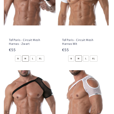
Tof Paris - Circuit Mesh
Tof Paris - Circuit Mesh
Harnas - Zwart
Harnas Wit
Normale
€55
Normale
€55
prijs
prijs
S
M
L
XL
S
M
L
XL