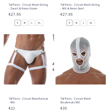
Tof Paris - Circuit Mesh String
Tof Paris - Circuit Mesh String
- Zwart & Neon Groen
- Wit & Neon Geel
Normale
€27.95
Normale
€27.95
prijs
prijs
S
M
L
XL
S
M
L
XL
Tof Paris - Circuit Beenharnas
Tof Paris - Circuit Mesh
- Wit
Bivakmuts Wit
Normale
€21
Normale
€35