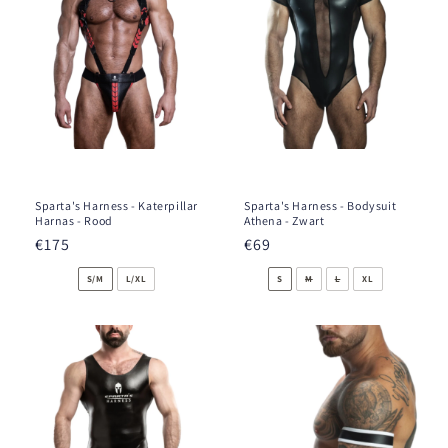
Sparta's Harness - Katerpillar
Sparta's Harness - Bodysuit
Harnas - Rood
Athena - Zwart
Normale
€175
Normale
€69
prijs
prijs
S/M
L/XL
S
M
L
XL