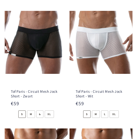
e
:
Tof Paris - Circuit Mesh Jock
Tof Paris - Circuit Mesh Jock
Short - Zwart
Short - Wit
Normale
€59
Normale
€59
prijs
prijs
S
M
L
XL
S
M
L
XL