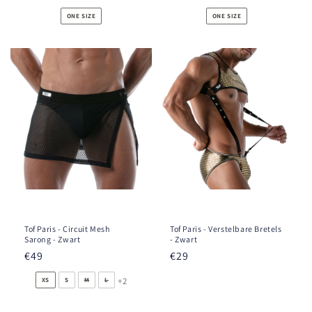
prijs
prijs
ONE SIZE
ONE SIZE
Tof Paris - Circuit Mesh
Tof Paris - Verstelbare Bretels
Sarong - Zwart
- Zwart
Normale
€49
Normale
€29
prijs
prijs
+2
XS
S
M
L