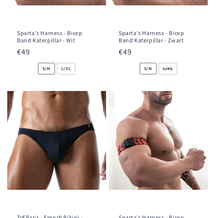
Sparta's Harness - Bicep
Sparta's Harness - Bicep
Band Katerpillar - Wit
Band Katerpillar - Zwart
Normale
€49
Normale
€49
prijs
prijs
S/M
L/XL
S/M
L/XL
Tof Paris - French Bikini -
Sparta's Harness - Bicep