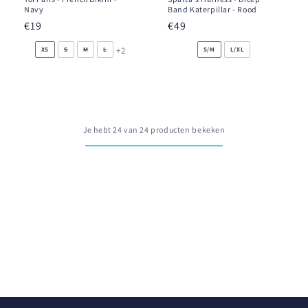
Navy
Band Katerpillar - Rood
Normale
€19
Normale
€49
prijs
prijs
+2
XS
S
M
L
S/M
L/XL
Je hebt 24 van 24 producten bekeken