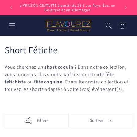
et
Facileme
LIVRAISON GRATUITE à partir de 25 € aux Pays-Bas, en
passer
Belgique et en Allemagne
au
contenu
Panier
C
Short Fétiche
o
Vous cherchez un
short coquin
? Dans notre collection,
l
vous trouverez des shorts parfaits pour toute
fête
fétichiste
ou
fête coquine
. Consultez notre collection et
l
trouvez les shorts adaptés à votre (vos) événement(s).
e
c
t
Filters
Sorteer
i