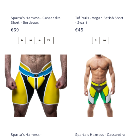
Sparta's Harness - Cassandra
Tof Paris - Vegan Fetish Short
Short - Bordeaux
- Zwart
Prix
€69
Prix
€45
habituel
habituel
S
M
L
XL
S
M
Sparta's Harness -
Sparta's Harness - Cassandra