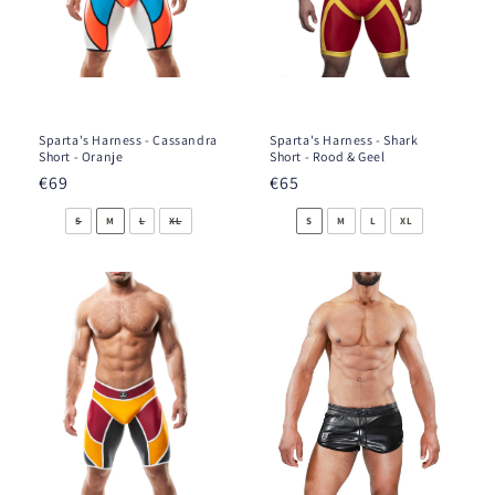
Sparta's Harness - Cassandra
Sparta's Harness - Shark
Short - Oranje
Short - Rood & Geel
Prix
€69
Prix
€65
habituel
habituel
S
M
L
XL
S
M
L
XL