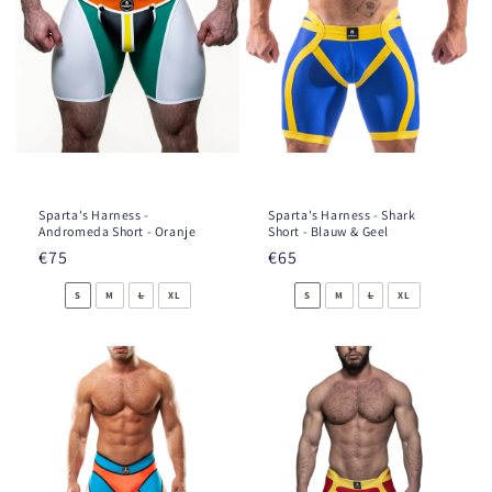
Sparta's Harness -
Sparta's Harness - Shark
Andromeda Short - Oranje
Short - Blauw & Geel
Prix
€75
Prix
€65
habituel
habituel
S
M
L
XL
S
M
L
XL