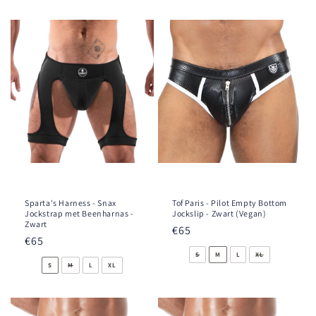
Sparta's Harness - Snax
Tof Paris - Pilot Empty Bottom
Jockstrap met Beenharnas -
Jockslip - Zwart (Vegan)
Zwart
Prix
€65
Prix
€65
habituel
habituel
S
M
L
XL
S
M
L
XL