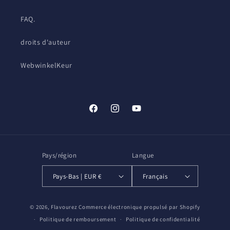
FAQ.
droits d'auteur
WebwinkelKeur
Facebook
Instagram
YouTube
Pays/région
Langue
Pays-Bas | EUR €
Français
Moyens
© 2026,
Flavourez
Commerce électronique propulsé par Shopify
de
Politique de remboursement
Politique de confidentialité
paiement