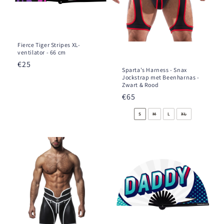
Fierce Tiger Stripes XL-
ventilator - 66 cm
Prix
€25
Sparta's Harness - Snax
habituel
Jockstrap met Beenharnas -
Zwart & Rood
Prix
€65
habituel
S
M
L
XL