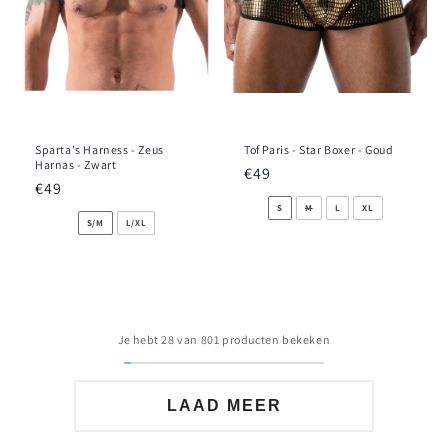
Sparta's Harness - Zeus
Tof Paris - Star Boxer - Goud
Harnas - Zwart
Prix
€49
Prix
€49
habituel
habituel
S
M
L
XL
S/M
L/XL
Je hebt 28 van 801 producten bekeken
LAAD MEER