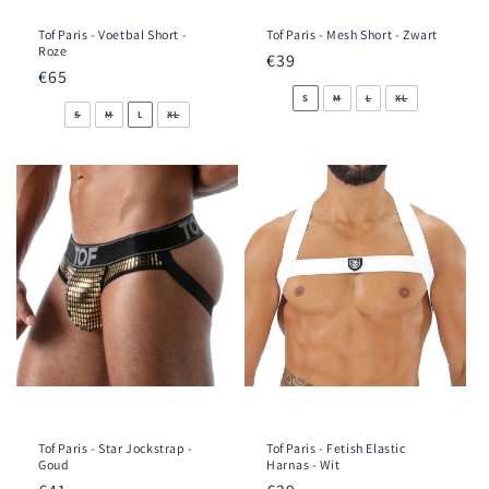
Tof Paris - Voetbal Short -
Tof Paris - Mesh Short - Zwart
Roze
Prix
€39
Prix
€65
habituel
habituel
S
M
L
XL
S
M
L
XL
Tof Paris - Star Jockstrap -
Tof Paris - Fetish Elastic
Goud
Harnas - Wit