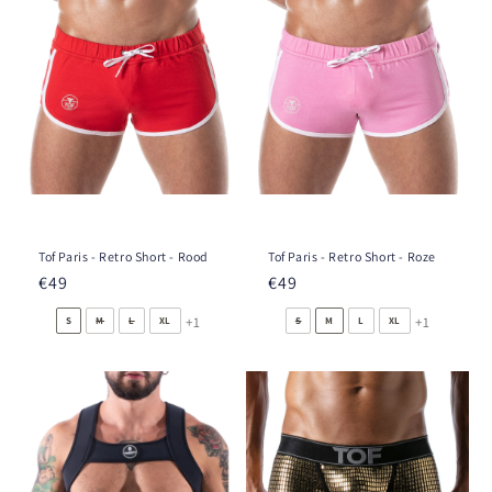
Tof Paris - Retro Short - Rood
Tof Paris - Retro Short - Roze
Prix
€49
Prix
€49
habituel
habituel
+1
+1
S
M
L
XL
S
M
L
XL