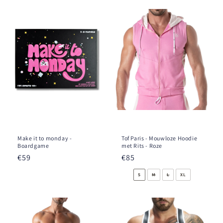
Make it to monday -
Tof Paris - Mouwloze Hoodie
Boardgame
met Rits - Roze
Prix
€59
Prix
€85
habituel
habituel
S
M
L
XL