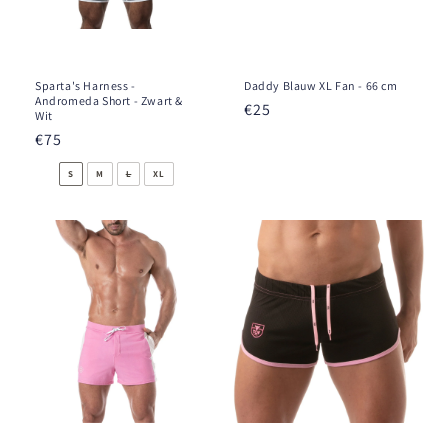
Sparta's Harness -
Daddy Blauw XL Fan - 66 cm
Andromeda Short - Zwart &
Prix
€25
Wit
habituel
Prix
€75
habituel
S
M
L
XL