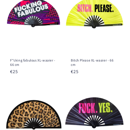
o
n
:
F*cking fabulous XL-waaier -
Bitch Please XL-waaier - 66
66 cm
cm
Prix
€25
Prix
€25
habituel
habituel