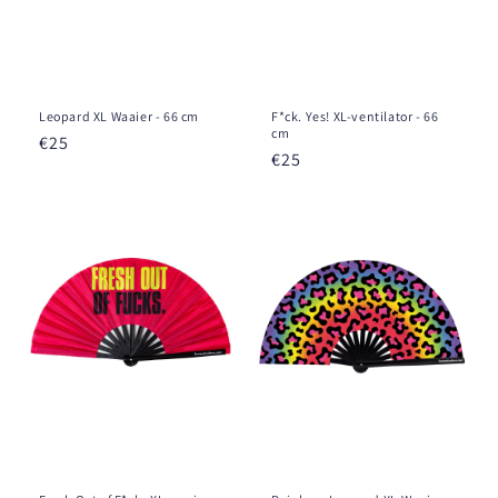
Leopard XL Waaier - 66 cm
F*ck. Yes! XL-ventilator - 66
cm
Prix
€25
Prix
€25
habituel
habituel