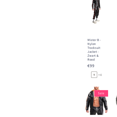
e
:
Mister B -
Nylon
Tracksuit
Jacket -
Zwart &
Rood
Normaler
€99
Preis
+4
S
Sale