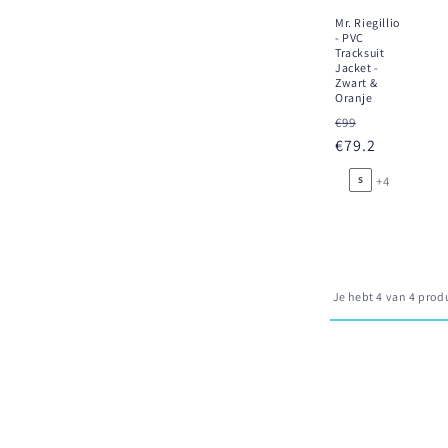
Mr. Riegillio
- PVC
Tracksuit
Jacket -
Zwart &
Oranje
Normaler
Verkaufspr
€99
Preis
€79.2
+4
S
Je hebt 4 van 4 pro