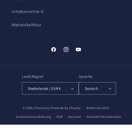
Urheberrechte ©
WebwinkelKeur
Facebook
Instagram
YouTube
Land/Region
Sprache
Niederlande | EUR €
Deutsch
Zahlungsmethoden
© 2026,
Flavourez
Powered by Shopify
Widerrufsrecht
Datenschutzerklärung
AGB
Versand
Kontaktinformationen